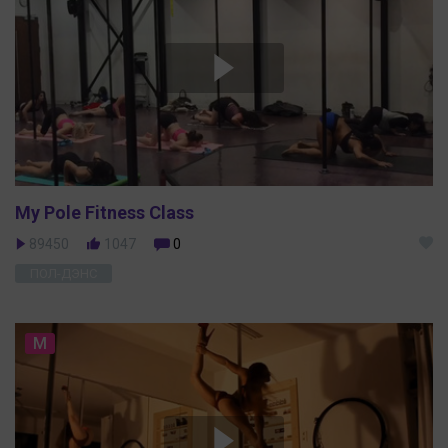
My Pole Fitness Class
89450
1047
0
ПОЛ-ДЭНС
M