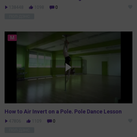
138448
1098
0
ПОЛ-ДЭНС
M
How to Air Invert on a Pole. Pole Dance Lesson
47806
1109
0
ПОЛ-ДЭНС