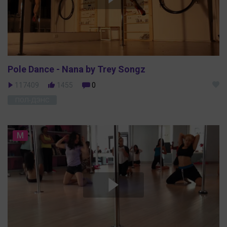
Pole Dance - Nana by Trey Songz
117409
1455
0
ПОЛ-ДЭНС
M