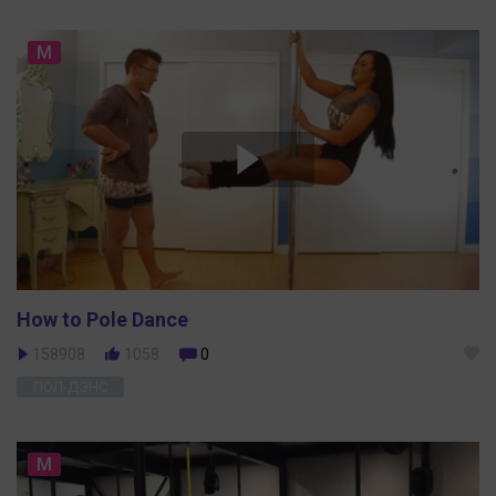
M
How to Pole Dance
158908
1058
0
ПОЛ-ДЭНС
M