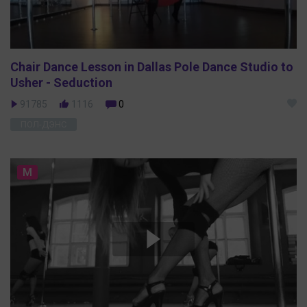
Chair Dance Lesson in Dallas Pole Dance Studio to
Usher - Seduction
91785
1116
0
ПОЛ-ДЭНС
M