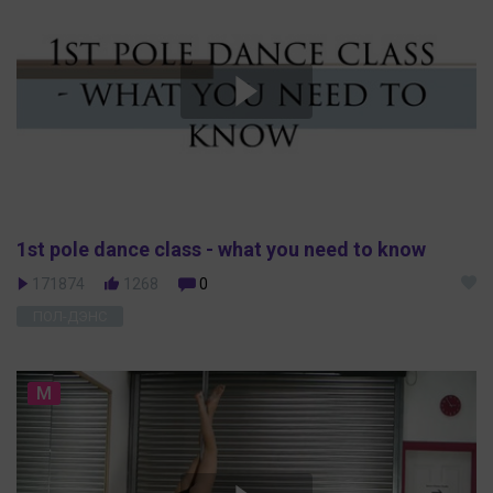
1st pole dance class - what you need to know
171874
1268
0
ПОЛ-ДЭНС
M