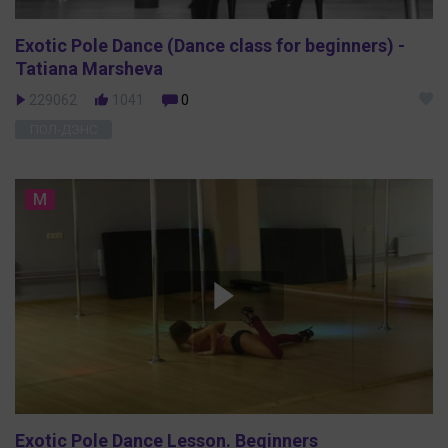
Exotic Pole Dance (Dance class for beginners) -
Tatiana Marsheva
229062
1041
0
ПОЛ-ДЭНС
M
Exotic Pole Dance Lesson. Beginners