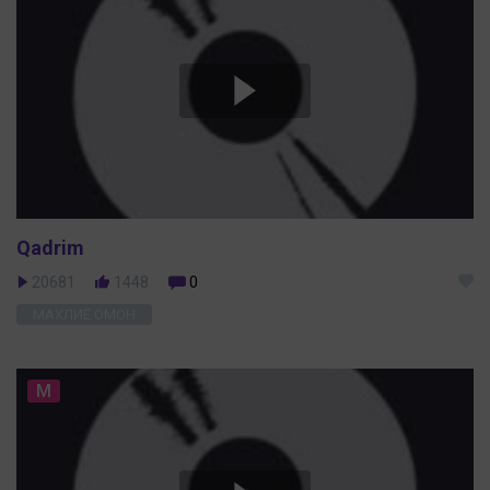
Qadrim
20681
1448
0
МАХЛИЁ ОМОН
M