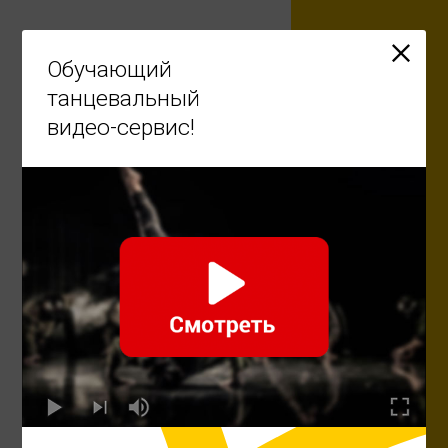
Ru
Обучающий
танцевальный
видео-сервис!
Научиться танцевать -
легко!