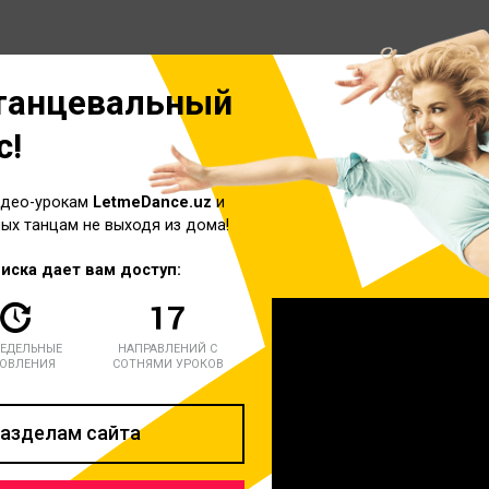
танцевальный
с!
идео-урокам
LetmeDance.uz
и
ых танцам не выходя из дома!
иска дает вам доступ:
ЕДЕЛЬНЫЕ
НАПРАВЛЕНИЙ С
ОВЛЕНИЯ
СОТНЯМИ УРОКОВ
разделам сайта