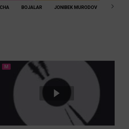
ICHA
BOJALAR
JONIBEK MURODOV
BENOM G
M