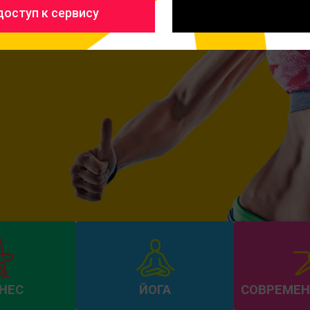
оступ к сервису
НЕС
ЙОГА
СОВРЕМЕН