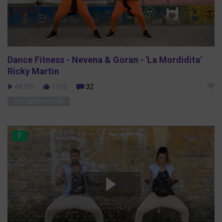
Dance Fitness - Nevena & Goran - 'La Mordidita'
Ricky Martin
48726
1195
32
ПРОДВИНУТЫЙ
F