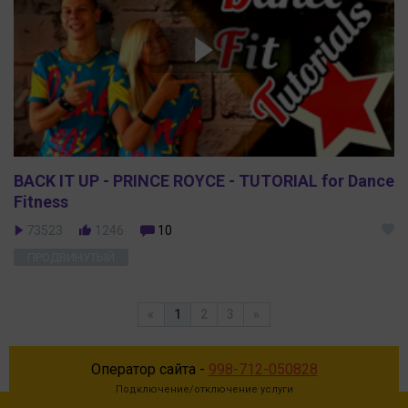
BACK IT UP - PRINCE ROYCE - TUTORIAL for Dance
Fitness
73523
1246
10
ПРОДВИНУТЫЙ
«
1
2
3
»
Оператор сайта -
998-712-050828
Подключение/отключение услуги