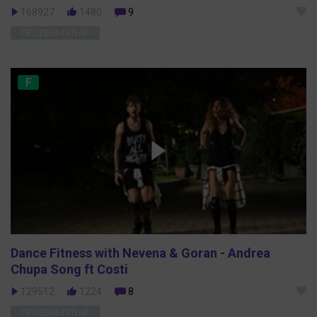
168927
1480
9
ПРОДВИНУТЫЙ
F
Dance Fitness with Nevena & Goran - Andrea
Chupa Song ft Costi
129512
1224
8
ПРОДВИНУТЫЙ