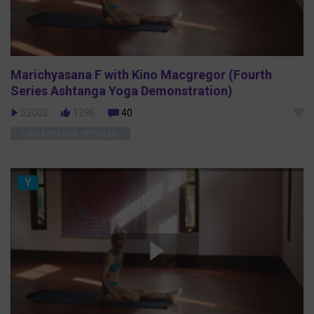
Marichyasana F with Kino Macgregor (Fourth
Series Ashtanga Yoga Demonstration)
52002
1296
40
НАЧАЛЬНЫЙ УРОВЕНЬ
Y