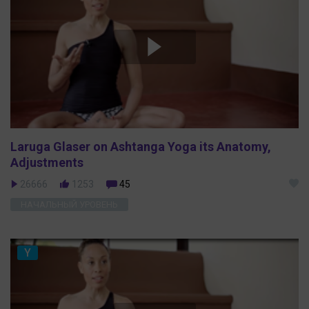
Laruga Glaser on Ashtanga Yoga its Anatomy,
Adjustments
26666
1253
45
НАЧАЛЬНЫЙ УРОВЕНЬ
Y