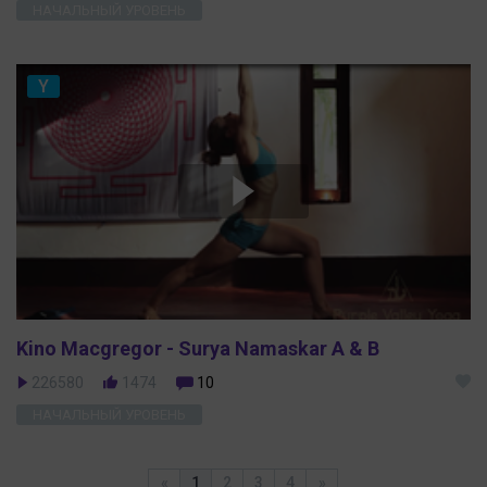
НАЧАЛЬНЫЙ УРОВЕНЬ
Y
Kino Macgregor - Surya Namaskar A & B
226580
1474
10
НАЧАЛЬНЫЙ УРОВЕНЬ
«
1
2
3
4
»