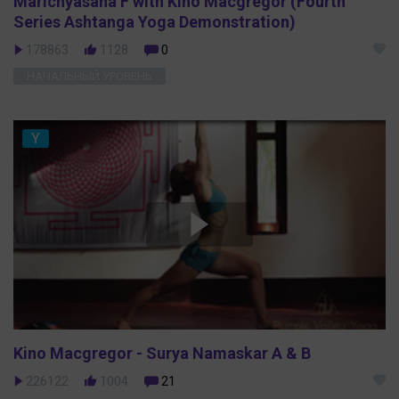
Marichyasana F with Kino Macgregor (Fourth
Series Ashtanga Yoga Demonstration)
178863
1128
0
НАЧАЛЬНЫЙ УРОВЕНЬ
Y
Kino Macgregor - Surya Namaskar A & B
226122
1004
21