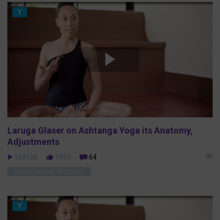
Y
Laruga Glaser on Ashtanga Yoga its Anatomy,
Adjustments
169156
1453
64
НАЧАЛЬНЫЙ УРОВЕНЬ
Y