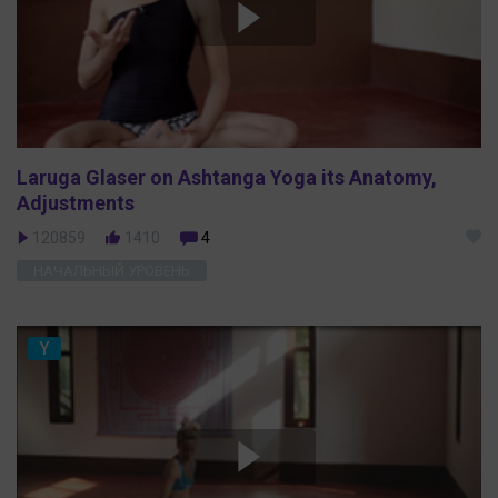
Laruga Glaser on Ashtanga Yoga its Anatomy,
Adjustments
120859
1410
4
НАЧАЛЬНЫЙ УРОВЕНЬ
Y