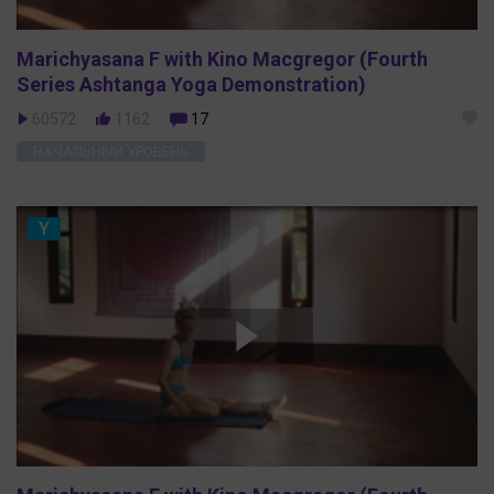
Marichyasana F with Kino Macgregor (Fourth
Series Ashtanga Yoga Demonstration)
60572
1162
17
НАЧАЛЬНЫЙ УРОВЕНЬ
Y