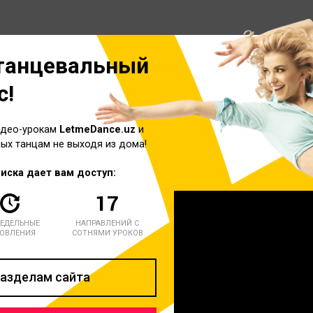
танцевальный
с!
идео-урокам
LetmeDance.uz
и
ых танцам не выходя из дома!
иска дает вам доступ:
ЕДЕЛЬНЫЕ
НАПРАВЛЕНИЙ С
ОВЛЕНИЯ
СОТНЯМИ УРОКОВ
разделам сайта