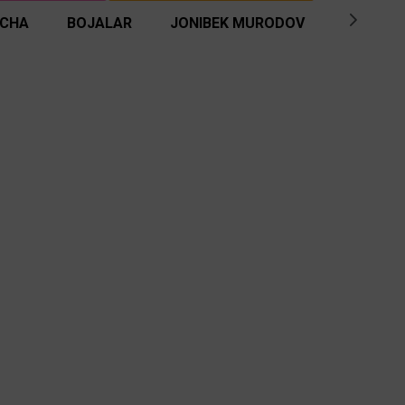
ICHA
BOJALAR
JONIBEK MURODOV
BENOM G