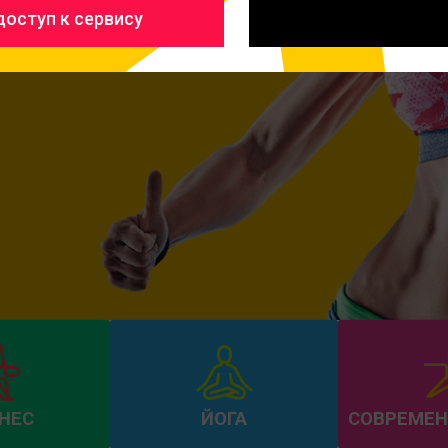
оступ к сервису
НЕС
ЙОГА
СОВРЕМЕН