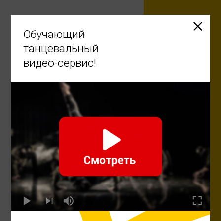
Ru
Обучающий
танцевальный
видео-сервис!
Научиться танцевать -
легко!