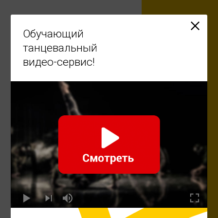
Ru
Обучающий
танцевальный
видео-сервис!
Научиться танцевать -
легко!